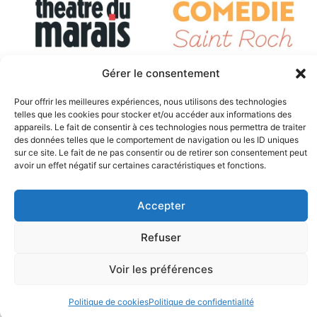
Gérer le consentement
Pour offrir les meilleures expériences, nous utilisons des technologies
telles que les cookies pour stocker et/ou accéder aux informations des
appareils. Le fait de consentir à ces technologies nous permettra de traiter
des données telles que le comportement de navigation ou les ID uniques
sur ce site. Le fait de ne pas consentir ou de retirer son consentement peut
avoir un effet négatif sur certaines caractéristiques et fonctions.
© E.H.A.S. 2026
Accepter
Mentions Légales
|
Politique de confidentialité
|
Politique de
Refuser
cokies
|
Conditions Générales de Vente
|
Règlement
intérieur
| Réalisé avec bonne humeur par
Gil
Voir les préférences
Politique de cookies
Politique de confidentialité